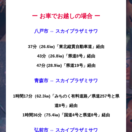
ー お車でお越しの場合 ー
八戸市 ⇔ スカイプラザミサワ
37分（26.6㎞)「東北縦貫自動車道」経由
43分（26.8㎞)「県道8号」経由
47分 (28.9㎞)「県道19号」経由
青森市 ⇔ スカイプラザミサワ
1時間17分（62.3㎞)「みちのく有料道路／県道257号と県
道8号」経由
1時間36分（75.4㎞)「国道4号と県道8号」経由
弘前市 ⇔ スカイプラザミサワ