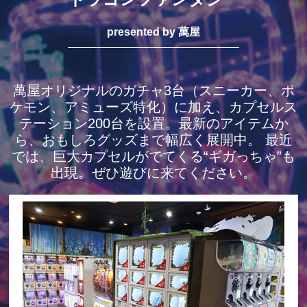
presented by 萬屋
萬屋オリジナルのガチャ3台（スニーカー、ポ
ケモン、アミューズ特化）に加え、カプセルス
テーション200台を設置。最新のアイテムか
ら、おもしろグッズまで幅広く展開中。 最近
では、巨大カプセルがでてくる“ギガっちゃ”も
出現。ぜひ遊びに来てください。