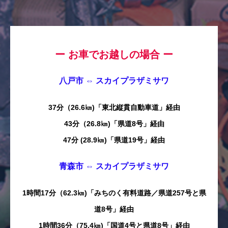
ー お車でお越しの場合 ー
八戸市 ⇔ スカイプラザミサワ
37分（26.6㎞)「東北縦貫自動車道」経由
43分（26.8㎞)「県道8号」経由
47分 (28.9㎞)「県道19号」経由
青森市 ⇔ スカイプラザミサワ
1時間17分（62.3㎞)「みちのく有料道路／県道257号と県
道8号」経由
1時間36分（75.4㎞)「国道4号と県道8号」経由